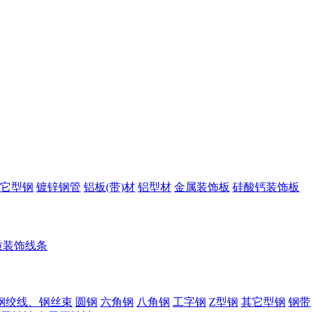
它型钢
镀锌钢管
铝板(带)材
铝型材
金属装饰板
硅酸钙装饰板
质装饰线条
钢绞线、钢丝束
圆钢
六角钢
八角钢
工字钢
Z型钢
其它型钢
钢带