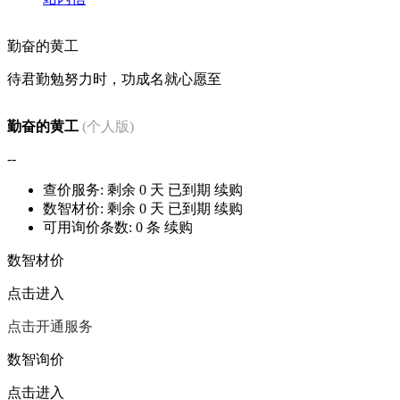
勤奋的黄工
待君勤勉努力时，功成名就心愿至
勤奋的黄工
(个人版)
--
查价服务: 剩余
0
天
已到期
续购
数智材价: 剩余
0
天
已到期
续购
可用询价条数:
0
条
续购
数智材价
点击进入
点击开通服务
数智询价
点击进入