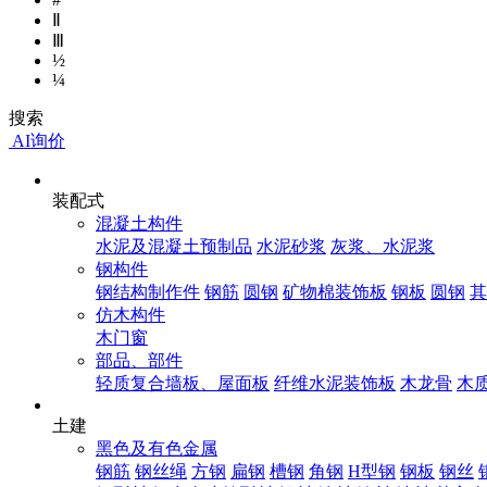
Ⅱ
Ⅲ
½
¼
搜索
AI询价
装配式
混凝土构件
水泥及混凝土预制品
水泥砂浆
灰浆、水泥浆
钢构件
钢结构制作件
钢筋
圆钢
矿物棉装饰板
钢板
圆钢
其
仿木构件
木门窗
部品、部件
轻质复合墙板、屋面板
纤维水泥装饰板
木龙骨
木
土建
黑色及有色金属
钢筋
钢丝绳
方钢
扁钢
槽钢
角钢
H型钢
钢板
钢丝