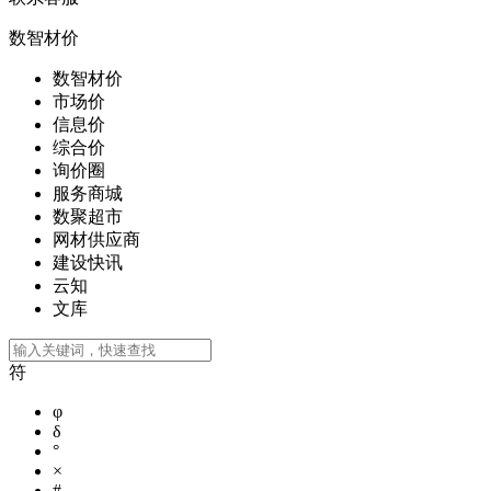
数智材价
数智材价
市场价
信息价
综合价
询价圈
服务商城
数聚超市
网材供应商
建设快讯
云知
文库
符
φ
δ
°
×
#