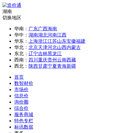
湖南
切换地区
华南：
广东
广西
海南
华中：
湖南
湖北
河南
江西
华东：
上海
浙江
江苏
山东
安徽
福建
华北：
北京
天津
河北
山西
内蒙古
东北：
辽宁
吉林
黑龙江
西南：
四川
重庆
贵州
云南
西藏
西北：
陕西
甘肃
宁夏
青海
新疆
首页
数智材价
市场价
信息价
询价圈
综合价
服务商城
特色专栏
标讯数据