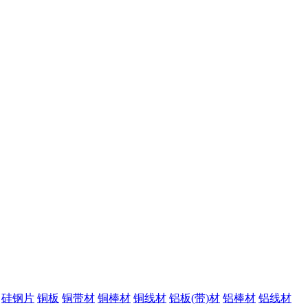
硅钢片
铜板
铜带材
铜棒材
铜线材
铝板(带)材
铝棒材
铝线材