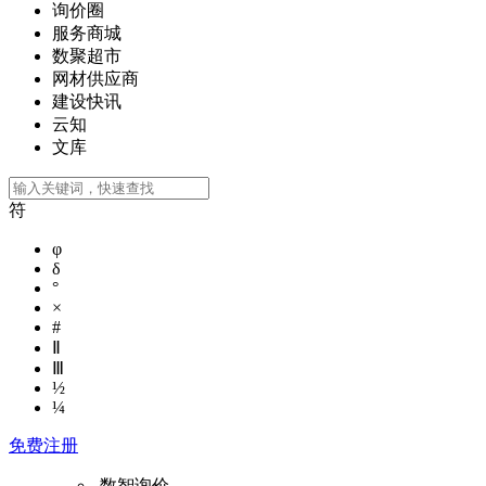
询价圈
服务商城
数聚超市
网材供应商
建设快讯
云知
文库
符
φ
δ
°
×
#
Ⅱ
Ⅲ
½
¼
免费注册
数智询价