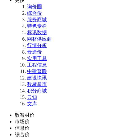
更多
询价圈
综合价
服务商城
特色专栏
标讯数据
网材供应商
行情分析
云造价
实用工具
工程信息
中建普联
建设快讯
数聚超市
积分商城
云知
文库
数智材价
市场价
信息价
综合价